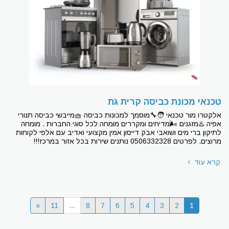
טכנאי מכונת כביסה קרית גת
אלקטרו מור טכנאי 🧑‍🔧מוסמך למכונות כביסה 🧺מייבשי כביסה תנורי
אפיה ♨מזגנים 🌬מדיחים ומקררים מומחה לכל סוגי החברות . מומחה
לתיקון ברי מים ושואבי אבק דייסון אמין מקצועי ואדיב עם אלפי לקוחות
מרוצים. לפרטים 0506332328 נותנים שירות בכל אזור במרכז!!!
קרא עוד
»
11
...
8
7
6
5
4
3
2
1