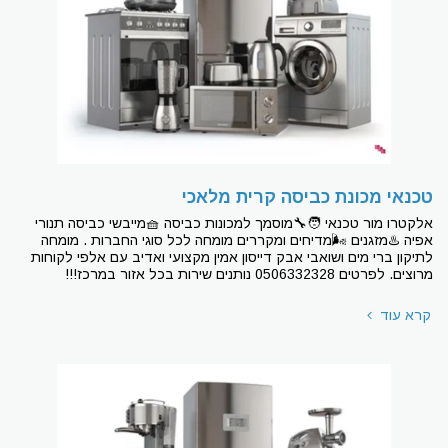
טכנאי מכונת כביסה קרית מלאכי
אלקטרו מור טכנאי 🧑‍🔧מוסמך למכונות כביסה 🧺מייבשי כביסה תנורי
אפיה ♨מזגנים 🌬מדיחים ומקררים מומחה לכל סוגי החברות . מומחה
לתיקון ברי מים ושואבי אבק דייסון אמין מקצועי ואדיב עם אלפי לקוחות
מרוצים. לפרטים 0506332328 נותנים שירות בכל אזור במרכז!!!
קרא עוד