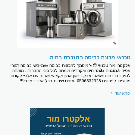
טכנאי מכונת כביסה במזכרת בתיה
אלקטרו מור טכנאי 🧑‍🔧מוסמך למכונות כביסה 🧺מייבשי כביסה תנורי
אפיה ♨מזגנים 🌬מדיחים ומקררים מומחה לכל סוגי החברות . מומחה
לתיקון ברי מים ושואבי אבק דייסון אמין מקצועי ואדיב עם אלפי לקוחות
מרוצים. לפרטים 0506332328 נותנים שירות בכל אזור במרכז!!!
קרא עוד