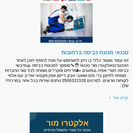
טכנאי מכונת כביסה ברחובות
זהו עמוד מאמר כללי בו ניתן להשתמש על-מנת להוסיף תוכן לאתר
האינטרנטאלקטרו מור טכנאי 🧑‍🔧מוסמך למכונות כביסה 🧺מייבשי
כביסה תנורי אפיה ♨מזגנים 🌬מדיחים ומקררים מומחה לכל סוגי החברות
. מומחה לתיקון ברי מים ושואבי אבק דייסון אמין מקצועי ואדיב עם אלפי
לקוחות מרוצים. לפרטים 0506332328 נותנים שירות בכל אזור במרכז!!!
שלך.
קרא עוד