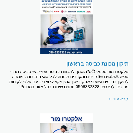
תיקון מכונת כביסה בראשון
אלקטרו מור טכנאי 🧑‍🔧מוסמך למכונות כביסה 🧺מייבשי כביסה תנורי
אפיה ♨מזגנים 🌬מדיחים ומקררים מומחה לכל סוגי החברות . מומחה
לתיקון ברי מים ושואבי אבק דייסון אמין מקצועי ואדיב עם אלפי לקוחות
מרוצים. לפרטים 0506332328 נותנים שירות בכל אזור במרכז!!!
קרא עוד