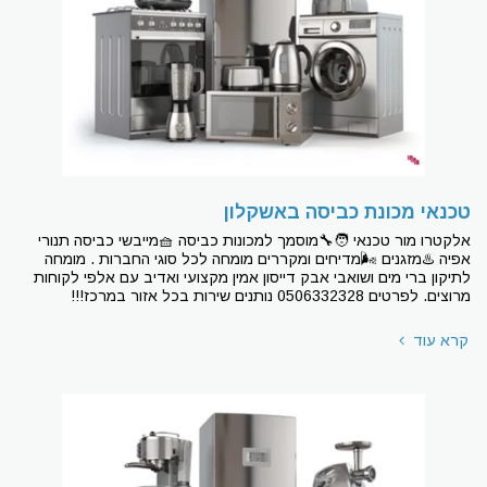
טכנאי מכונת כביסה באשקלון
אלקטרו מור טכנאי 🧑‍🔧מוסמך למכונות כביסה 🧺מייבשי כביסה תנורי
אפיה ♨מזגנים 🌬מדיחים ומקררים מומחה לכל סוגי החברות . מומחה
לתיקון ברי מים ושואבי אבק דייסון אמין מקצועי ואדיב עם אלפי לקוחות
מרוצים. לפרטים 0506332328 נותנים שירות בכל אזור במרכז!!!
קרא עוד