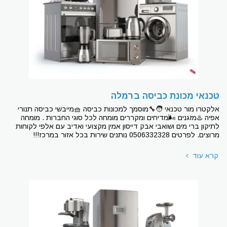
טכנאי מכונת כביסה ברמלה
אלקטרו מור טכנאי 🧑‍🔧מוסמך למכונות כביסה 🧺מייבשי כביסה תנורי
אפיה ♨מזגנים 🌬מדיחים ומקררים מומחה לכל סוגי החברות . מומחה
לתיקון ברי מים ושואבי אבק דייסון אמין מקצועי ואדיב עם אלפי לקוחות
מרוצים. לפרטים 0506332328 נותנים שירות בכל אזור במרכז!!!
קרא עוד