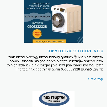
טכנאי מכונת כביסה בנס ציונה
אלקטרו מור טכנאי 🧑‍🔧מוסמך למכונות כביסה 🧺מייבשי כביסה תנורי
אפיה ♨מזגנים 🌬מדיחים ומקררים מומחה לכל סוגי החברות . מומחה
לתיקון ברי מים ושואבי אבק דייסון אמין מקצועי ואדיב עם אלפי לקוחות
מרוצים. לפרטים 0506332328 נותנים שירות בכל אזור במרכז!!!
קרא עוד