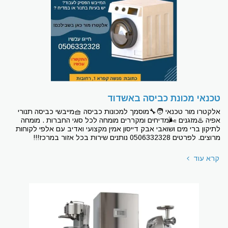
טכנאי מכונת כביסה באשדוד
אלקטרו מור טכנאי 🧑‍🔧מוסמך למכונות כביסה 🧺מייבשי כביסה תנורי
אפיה ♨מזגנים 🌬מדיחים ומקררים מומחה לכל סוגי החברות . מומחה
לתיקון ברי מים ושואבי אבק דייסון אמין מקצועי ואדיב עם אלפי לקוחות
מרוצים. לפרטים 0506332328 נותנים שירות בכל אזור במרכז!!!
קרא עוד