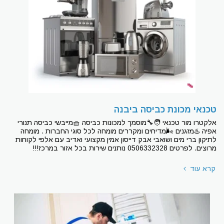
טכנאי מכונת כביסה ביבנה
אלקטרו מור טכנאי 🧑‍🔧מוסמך למכונות כביסה 🧺מייבשי כביסה תנורי
אפיה ♨מזגנים 🌬מדיחים ומקררים מומחה לכל סוגי החברות . מומחה
לתיקון ברי מים ושואבי אבק דייסון אמין מקצועי ואדיב עם אלפי לקוחות
מרוצים. לפרטים 0506332328 נותנים שירות בכל אזור במרכז!!!
קרא עוד