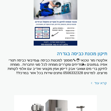
תיקון מכונת כביסה בגדרה
אלקטרו מור טכנאי 🧑‍🔧מוסמך למכונות כביסה 🧺מייבשי כביסה תנורי
אפיה ♨מזגנים 🌬מדיחים ומקררים מומחה לכל סוגי החברות . מומחה
לתיקון ברי מים ושואבי אבק דייסון אמין מקצועי ואדיב עם אלפי לקוחות
מרוצים. לפרטים 0506332328 נותנים שירות בכל אזור במרכז!!!
קרא עוד